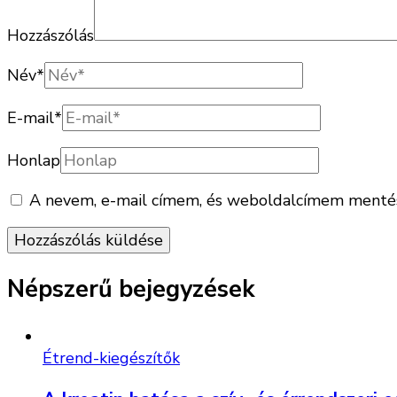
Hozzászólás
Név
*
E-mail
*
Honlap
A nevem, e-mail címem, és weboldalcímem mentés
Népszerű bejegyzések
Étrend-kiegészítők