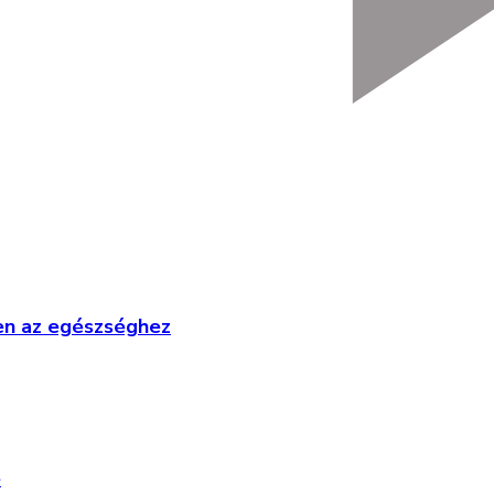
len az egészséghez
e