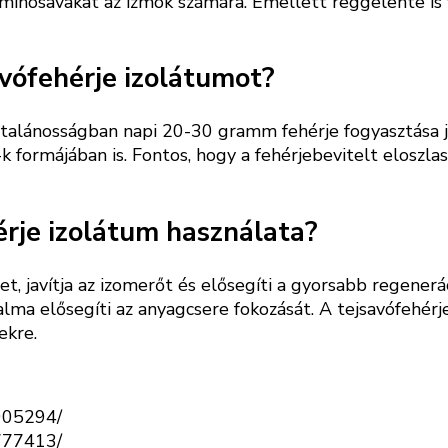
minosavakat az izmok számára. Emellett reggelente is f
vófehérje izolátumot?
ltalánosságban napi 20-30 gramm fehérje fogyasztása j
e-k formájában is. Fontos, hogy a fehérjebevitelt elosz
érje izolátum használata?
et, javítja az izomerőt és elősegíti a gyorsabb regene
talma elősegíti az anyagcsere fokozását. A tejsavófehér
ekre.
3905294/
6777413/