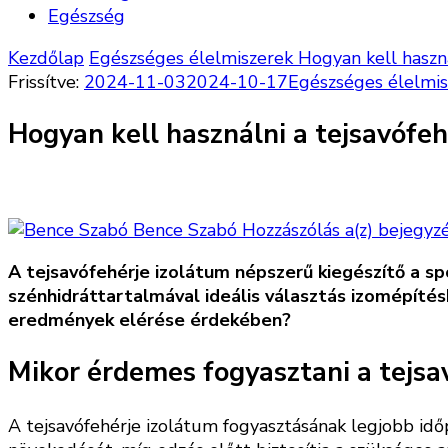
Egészség
Kezdőlap
Egészséges élelmiszerek
Hogyan kell haszná
Frissítve:
2024-11-03
2024-10-17
Egészséges élelmis
Hogyan kell használni a tejsavófeh
Hogyan
Bence Szabó
Hozzászólás a(z)
bejegyz
kell
A tejsavófehérje izolátum népszerű kiegészítő a sp
használn
szénhidráttartalmával ideális választás izomépítés
a
eredmények elérése érdekében?
tejsavóf
izolátu
Mikor érdemes fogyasztani a tejsa
A tejsavófehérje izolátum fogyasztásának legjobb időp