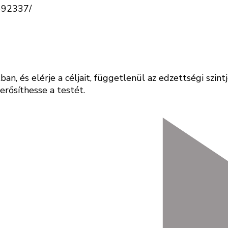
5692337/
n, és elérje a céljait, függetlenül az edzettségi szin
erősíthesse a testét.