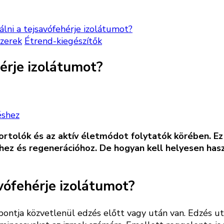
lni a tejsavófehérje izolátumot?
zerek
Étrend-kiegészítők
érje izolátumot?
éshez
ortolók és az aktív életmódot folytatók körében. Ez
i
hez és regenerációhoz. De hogyan kell helyesen hasz
ehérje
mot?
vófehérje izolátumot?
ontja közvetlenül edzés előtt vagy után van. Edzés utá