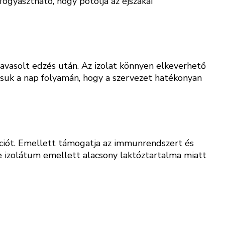
ogyasztható, hogy pótolja az éjszakai
avasolt edzés után. Az izolat könnyen elkeverhető
lassuk a nap folyamán, hogy a szervezet hatékonyan
rációt. Emellett támogatja az immunrendszert és
je izolátum emellett alacsony laktóztartalma miatt