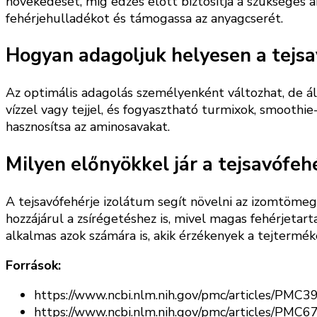
növekedését, míg edzés előtt biztosítja a szükséges a
fehérjehulladékot és támogassa az anyagcserét.
Hogyan adagoljuk helyesen a tejsa
Az optimális adagolás személyenként változhat, de á
vízzel vagy tejjel, és fogyasztható turmixok, smoothi
hasznosítsa az aminosavakat.
Milyen előnyökkel jár a tejsavófeh
A tejsavófehérje izolátum segít növelni az izomtömeg
hozzájárul a zsírégetéshez is, mivel magas fehérjetar
alkalmas azok számára is, akik érzékenyek a tejtermék
Források:
https://www.ncbi.nlm.nih.gov/pmc/articles/PMC
https://www.ncbi.nlm.nih.gov/pmc/articles/PMC