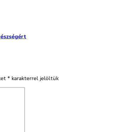
gészségért
ket
*
karakterrel jelöltük