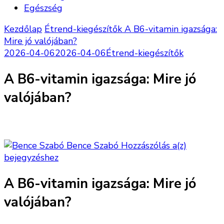
Egészség
Kezdőlap
Étrend-kiegészítők
A B6-vitamin igazsága:
Mire jó valójában?
2026-04-06
2026-04-06
Étrend-kiegészítők
A B6-vitamin igazsága: Mire jó
valójában?
A
Bence Szabó
Hozzászólás a(z)
B6-
bejegyzéshez
vitamin
A B6-vitamin igazsága: Mire jó
igazsága:
Mire
valójában?
jó
valójába