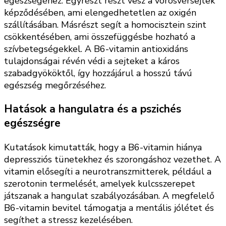
egészségéhez. Egyrészt részt vesz a vörösvérsejtek
képződésében, ami elengedhetetlen az oxigén
szállításában. Másrészt segít a homocisztein szint
csökkentésében, ami összefüggésbe hozható a
szívbetegségekkel. A B6-vitamin antioxidáns
tulajdonságai révén védi a sejteket a káros
szabadgyököktől, így hozzájárul a hosszú távú
egészség megőrzéséhez.
Hatások a hangulatra és a pszichés
egészségre
Kutatások kimutatták, hogy a B6-vitamin hiánya
depressziós tünetekhez és szorongáshoz vezethet. A
vitamin elősegíti a neurotranszmitterek, például a
szerotonin termelését, amelyek kulcsszerepet
játszanak a hangulat szabályozásában. A megfelelő
B6-vitamin bevitel támogatja a mentális jólétet és
segíthet a stressz kezelésében.