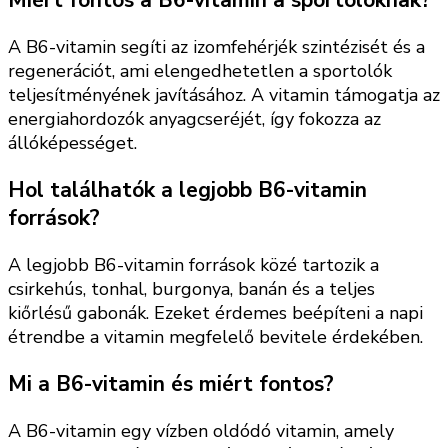
Miért fontos a B6-vitamin a sportolóknak?
A B6-vitamin segíti az izomfehérjék szintézisét és a
regenerációt, ami elengedhetetlen a sportolók
teljesítményének javításához. A vitamin támogatja az
energiahordozók anyagcseréjét, így fokozza az
állóképességet.
Hol találhatók a legjobb B6-vitamin
források?
A legjobb B6-vitamin források közé tartozik a
csirkehús, tonhal, burgonya, banán és a teljes
kiőrlésű gabonák. Ezeket érdemes beépíteni a napi
étrendbe a vitamin megfelelő bevitele érdekében.
Mi a B6-vitamin és miért fontos?
A B6-vitamin egy vízben oldódó vitamin, amely